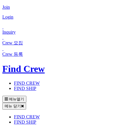
Join
Login
Inquiry
Crew 모집
Crew 등록
Find Crew
FIND CREW
FIND SHIP
메뉴열기
메뉴 닫기
FIND CREW
FIND SHIP